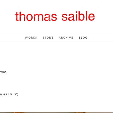
WORKS
STORE
ARCHIVE
BLOG
anvas
laues Haus“)